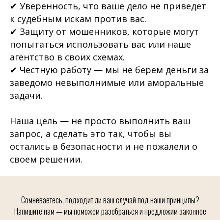
✔ Уверенность, что ваше дело не приведет
Позвоните или напишите нам в
мессенджер
к судебным искам против вас.
✔ Защиту от мошенников, которые могут
tet-a-tat.spb@mail.ru
попытаться использовать вас или наше
агентство в своих схемах.
+7 (905) 269-38-50
✔ Честную работу — мы не берем деньги за
Работаем онлайн
заведомо невыполнимые или аморальные
КРУГЛОСУТОЧНО
задачи.
Наша цель — не просто выполнить ваш
запрос, а сделать это так, чтобы вы
остались в безопасности и не пожалели о
своем решении.
Сомневаетесь, подходит ли ваш случай под наши принципы?
Напишите нам — мы поможем разобраться и предложим законное