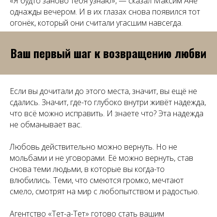
«Я будто заново тебя узнаю», — сказал Максим Ане
Позвоните или напишите нам в
однажды вечером. И в их глазах снова появился тот
мессенджер
огонёк, который они считали угасшим навсегда.
tet-a-tat.spb@mail.ru
Ваш первый шаг к возвращению любви
+7 (905) 269-38-50
Работаем онлайн
КРУГЛОСУТОЧНО
Если вы дочитали до этого места, значит, вы ещё не
сдались. Значит, где-то глубоко внутри живёт надежда,
что всё можно исправить. И знаете что? Эта надежда
не обманывает вас.
Любовь действительно можно вернуть. Но не
мольбами и не уговорами. Её можно вернуть, став
снова теми людьми, в которые вы когда-то
влюбились. Теми, что смеются громко, мечтают
смело, смотрят на мир с любопытством и радостью.
Агентство «Тет-а-Тет» готово стать вашим