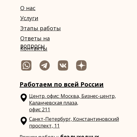
О нас
Услуги
Этапы работы
Ответы на
вопросы
Контакты
Работаем по всей России
Центр. офис: Москва, Бизнес-центр,
Каланчевская плаза,
офис 211
Санкт-Петербург, Константиновский
проспект, 11
Режим работы:
без выходных,